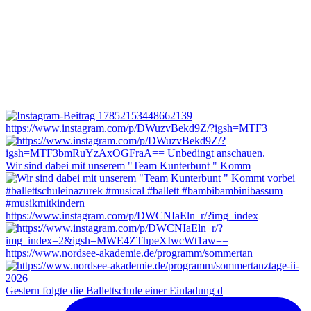
https://www.instagram.com/p/DWuzvBekd9Z/?igsh=MTF3
Wir sind dabei mit unserem "Team Kunterbunt " Komm
https://www.instagram.com/p/DWCNIaEln_r/?img_index
https://www.nordsee-akademie.de/programm/sommertan
Gestern folgte die Ballettschule einer Einladung d